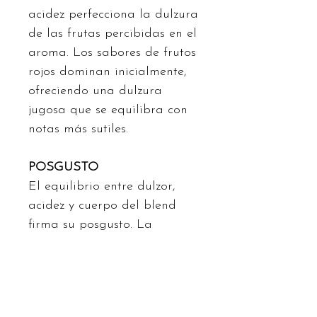
acidez perfecciona la dulzura
de las frutas percibidas en el
aroma. Los sabores de frutos
rojos dominan inicialmente,
ofreciendo una dulzura
jugosa que se equilibra con
notas más sutiles.
POSGUSTO
El equilibrio entre dulzor,
acidez y cuerpo del blend
firma su posgusto. La
persistencia de la cereza y la
frambuesa se combina con
una
sensación cremosa que se