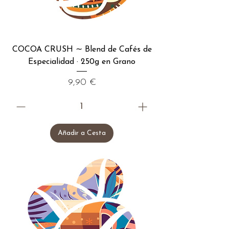
COCOA CRUSH ∼ Blend de Cafés de
Especialidad · 250g en Grano
Precio
9,90 €
Añadir a Cesta