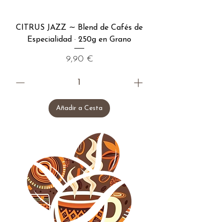
CITRUS JAZZ ∼ Blend de Cafés de
Especialidad · 250g en Grano
Precio
9,90 €
Añadir a Cesta