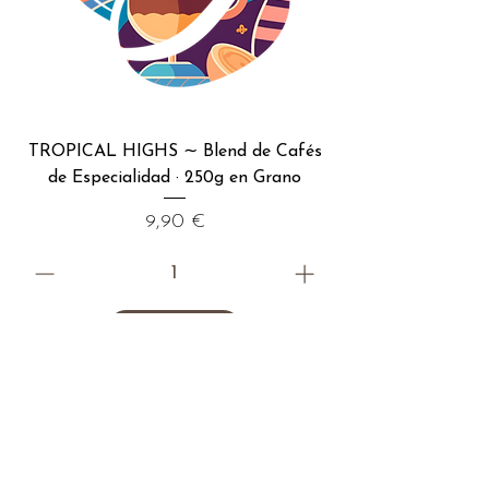
TROPICAL HIGHS ∼ Blend de Cafés
de Especialidad · 250g en Grano
Precio
9,90 €
Añadir a Cesta