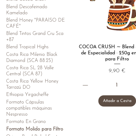
Blend Descafeinado
Kamelado
Blend Honey "PARAÍSO DE
CAFÉ"
Blend Tintos Grand Cru Sca
+87
Blend Tropical Highs
COCOA CRUSH ∼ Blend 
de Especialidad · 250g e
Costa Rica Milenio Black
para Filtro
Diamond (SCA 88.25)
Costa Rica SL 28 Valle
Precio
9,90 €
Central (SCA 87)
Costa Rica Yellow Honey
Tarrazú DO
Ethiopia Yirgacheffe
Añadir a Cesta
Formato Cápsulas
compatibles máquinas
Nespresso
Formato En Grano
Formato Molido para Filtro