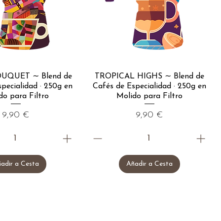
UQUET ∼ Blend de
TROPICAL HIGHS ∼ Blend de
pecialidad · 250g en
Cafés de Especialidad · 250g en
do para Filtro
Molido para Filtro
Precio
Precio
9,90 €
9,90 €
adir a Cesta
Añadir a Cesta