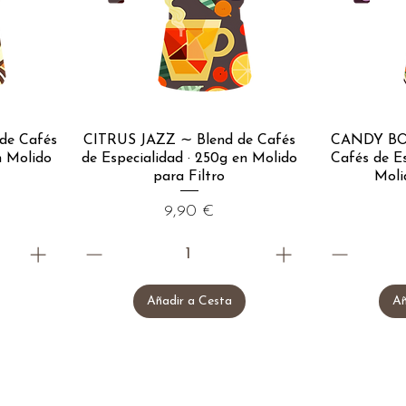
de Cafés
CITRUS JAZZ ∼ Blend de Cafés
CANDY BO
n Molido
de Especialidad · 250g en Molido
Cafés de Es
para Filtro
Moli
Precio
9,90 €
Añadir a Cesta
Añ